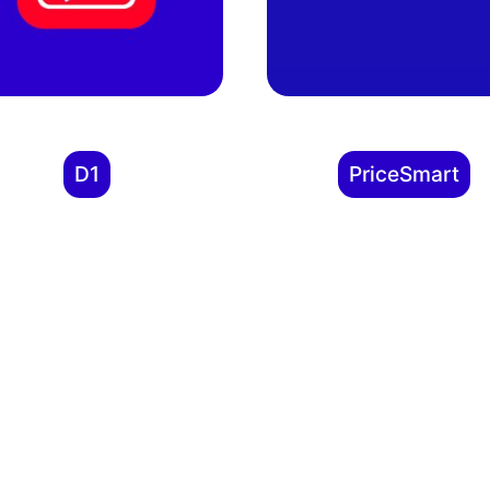
D1
PriceSmart