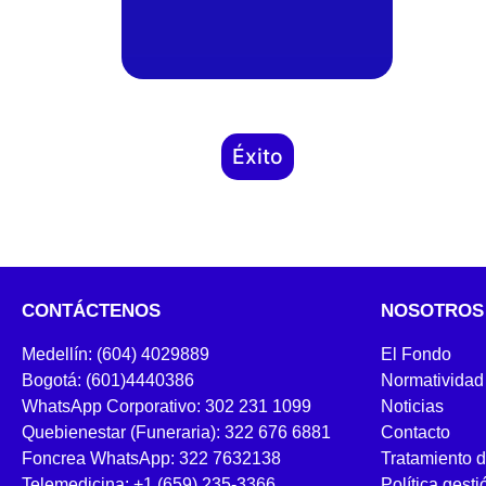
Éxito
CONTÁCTENOS
NOSOTROS
Medellín: (604) 4029889
El Fondo
Bogotá: (601)4440386
Normatividad
WhatsApp Corporativo: 302 231 1099
Noticias
Quebienestar (Funeraria): 322 676 6881
Contacto
Foncrea WhatsApp: 322 7632138
Tratamiento 
Telemedicina: +1 (659) 235-3366
Política gesti