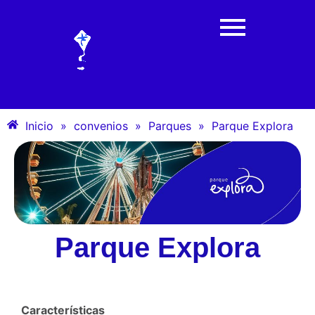
Inicio
»
convenios
»
Parques
»
Parque Explora
Parque Explora
Características