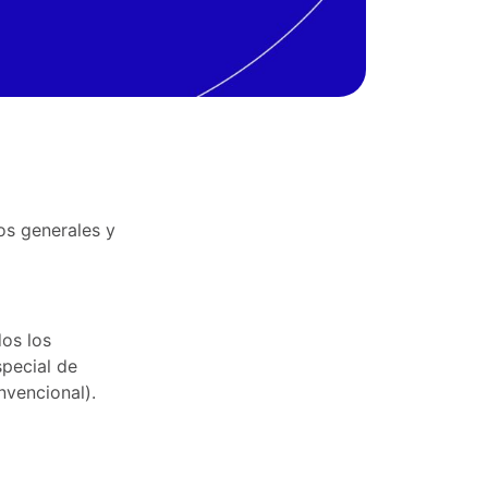
os generales y
dos los
special de
nvencional).