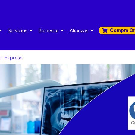
Compra On
Servicios
Bienestar
Alianzas
al Express