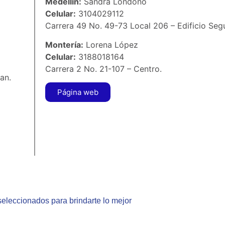
Medellín:
Sandra Londoño
Celular:
3104029112
Carrera 49 No. 49-73 Local 206 – Edificio Segu
Montería:
Lorena López
Celular:
3188018164
Carrera 2 No. 21-107 – Centro.
an.
Página web
eleccionados para brindarte lo mejor