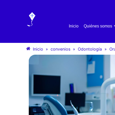
Inicio
Quiénes somos
Inicio
»
convenios
»
Odontología
»
Or