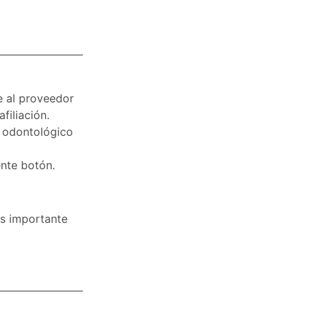
e al proveedor
filiación.
o odontológico
ente botón.
es importante