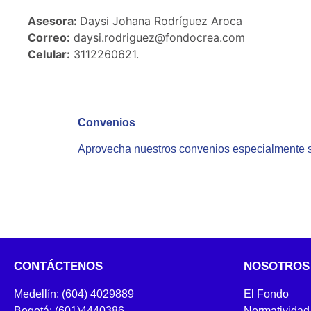
Asesora:
Daysi Johana Rodríguez Aroca
Correo:
daysi.rodriguez@fondocrea.com
Celular:
3112260621.
Convenios
Aprovecha nuestros convenios especialmente s
CONTÁCTENOS
NOSOTROS
Medellín: (604) 4029889
El Fondo
Bogotá: (601)4440386
Normatividad