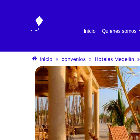
Inicio
Quiénes somos
Inicio
»
convenios
»
Hoteles Medellín
»