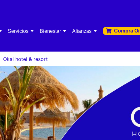
Compra On
Servicios
Bienestar
Alianzas
Okai hotel & resort