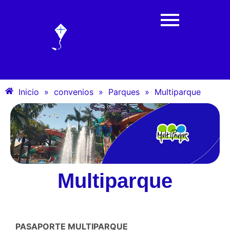
Inicio
»
convenios
»
Parques
»
Multiparque
Multiparque
PASAPORTE MULTIPARQUE