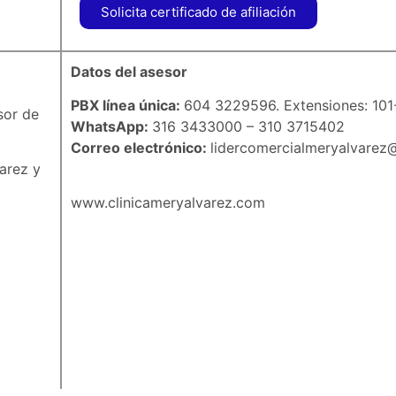
Solicita certificado de afiliación
Datos del asesor
PBX línea única:
604 3229596. Extensiones: 101
sor de
WhatsApp:
316 3433000 – 310 3715402
Correo electrónico:
lidercomercialmeryalvarez
varez y
www.clinicameryalvarez.com