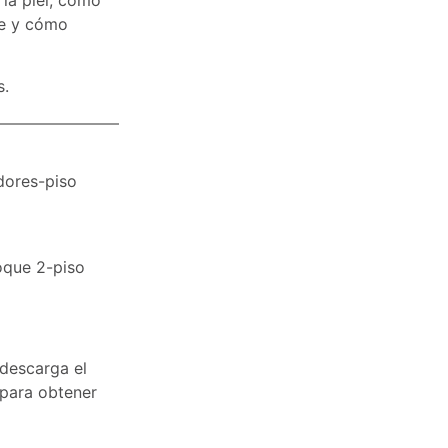
le y cómo
s.
adores-piso
oque 2-piso
descarga el
r para obtener