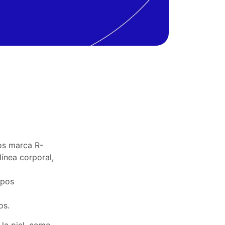
os marca R-
 línea corporal,
ipos
os.
la piel, como