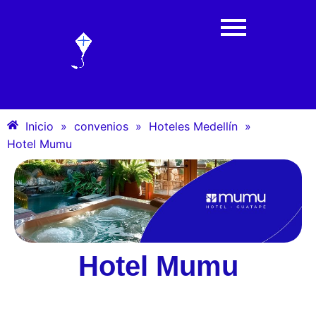
Inicio
»
convenios
»
Hoteles Medellín
»
Hotel Mumu
Hotel Mumu