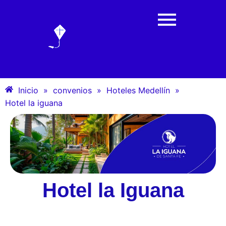
Inicio
»
convenios
»
Hoteles Medellín
»
Hotel la iguana
Hotel la Iguana