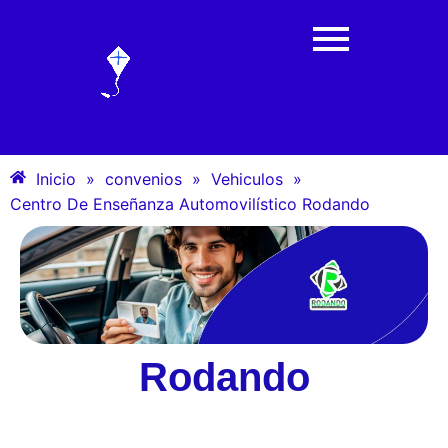
Inicio
»
convenios
»
Vehiculos
»
Centro De Enseñanza Automovilístico Rodando
Rodando