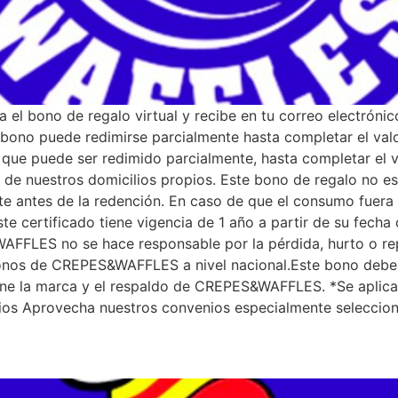
 el bono de regalo virtual y recibe en tu correo electróni
bono puede redimirse parcialmente hasta completar el valo
ue puede ser redimido parcialmente, hasta completar el val
 nuestros domicilios propios. Este bono de regalo no es 
te antes de la redención. En caso de que el consumo fuera
te certificado tiene vigencia de 1 año a partir de su fecha 
FFLES no se hace responsable por la pérdida, hurto o rep
fonos de CREPES&WAFFLES a nivel nacional.Este bono debe 
tiene la marca y el respaldo de CREPES&WAFFLES. *Se aplic
nios Aprovecha nuestros convenios especialmente seleccion